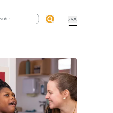
A
A
A