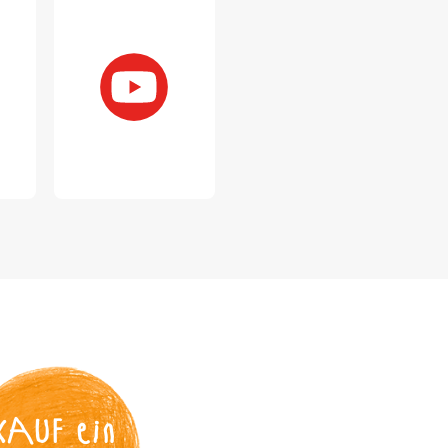
KAUF
 ein