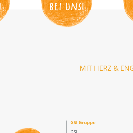
!
BEI UNS
!
MIT HERZ & EN
GSI Gruppe
GSI