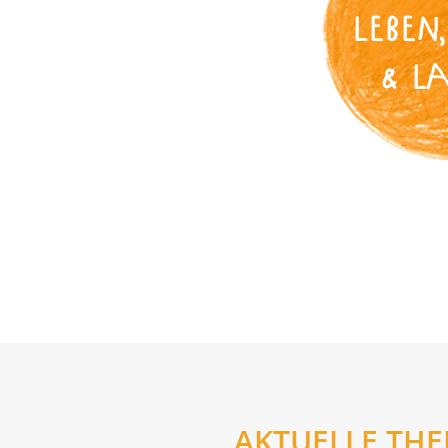
LEBEN,
& L
AKTUELLE TH