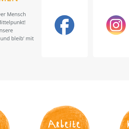
 Der Mensch
ittelpunkt!
unsere
und bleib‘ mit
s
Arbeite