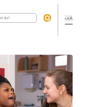
A
A
A