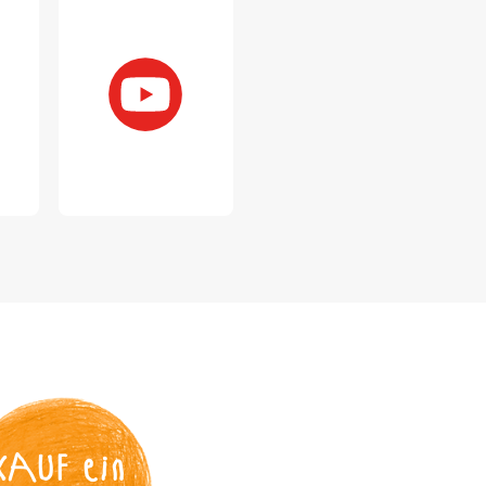
KAUF
 ein