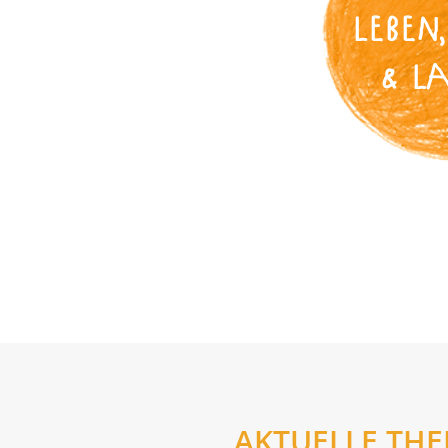
LEBEN,
& L
AKTUELLE TH