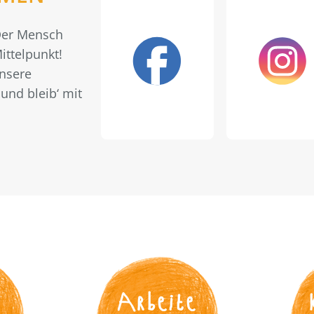
 Der Mensch
ittelpunkt!
unsere
und bleib‘ mit
s
Arbeite