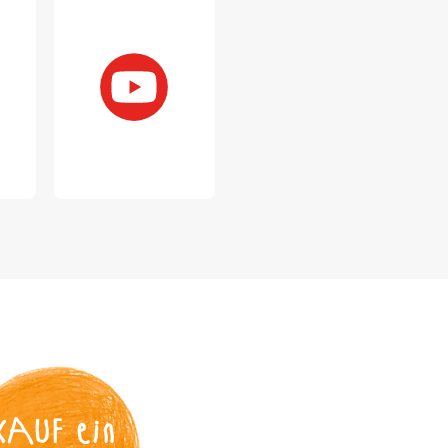
KAUF
 ein