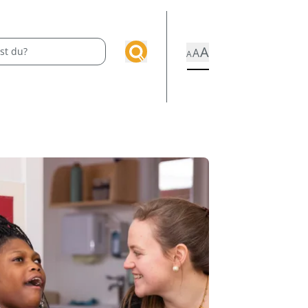
A
A
A