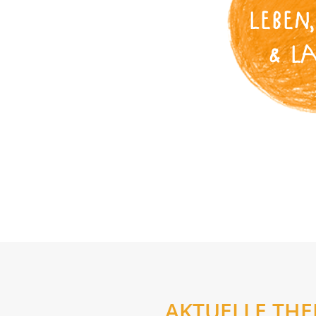
LEBEN,
& L
AKTUELLE TH