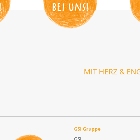
!
BEI UNS
!
MIT HERZ & EN
GSI Gruppe
GSI