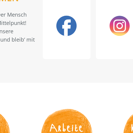
 Der Mensch
ittelpunkt!
unsere
und bleib‘ mit
s
Arbeite