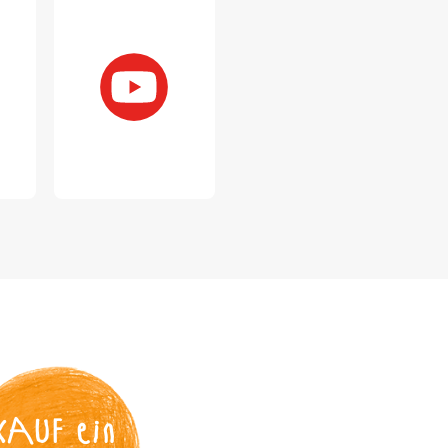
KAUF
 ein