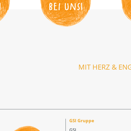
!
BEI UNS
!
MIT HERZ & EN
GSI Gruppe
GSI