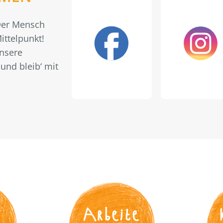
 Der Mensch
ittelpunkt!
unsere
und bleib‘ mit
s
Arbeite