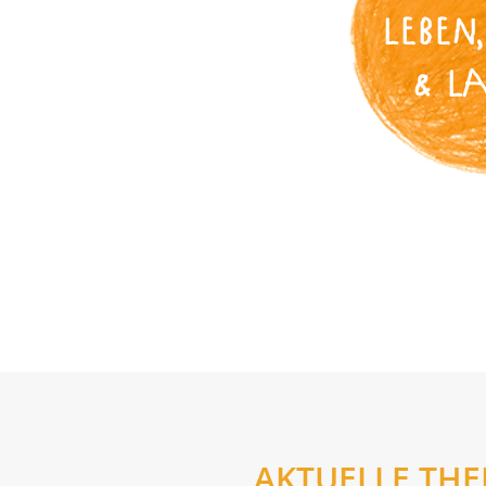
LEBEN,
& L
AKTUELLE TH