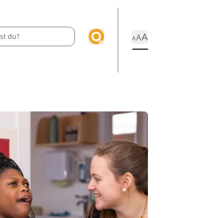
A
A
A