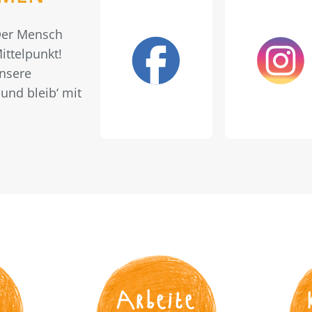
 Der Mensch
ittelpunkt!
unsere
und bleib‘ mit
s
Arbeite