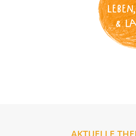
LEBEN,
& L
AKTUELLE TH