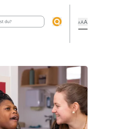
A
A
A