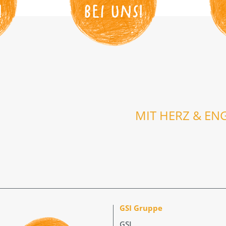
!
BEI UNS
!
MIT HERZ & EN
GSI Gruppe
GSI