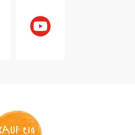
KAUF
 ein