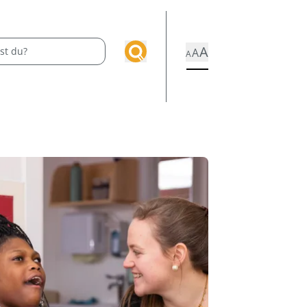
A
A
A