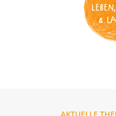
LEBEN,
& L
AKTUELLE TH