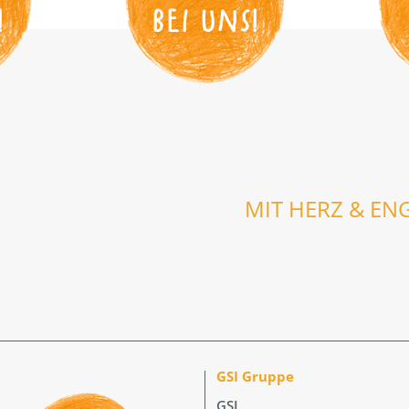
!
BEI UNS
!
MIT HERZ & EN
GSI Gruppe
GSI