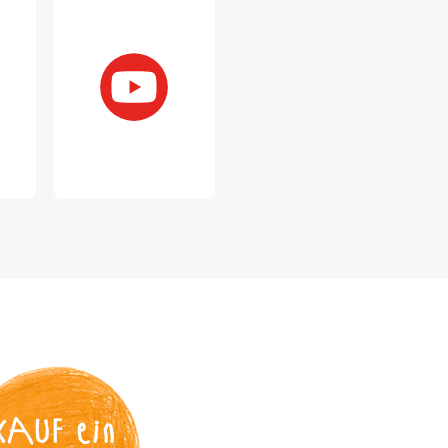
KAUF
 ein