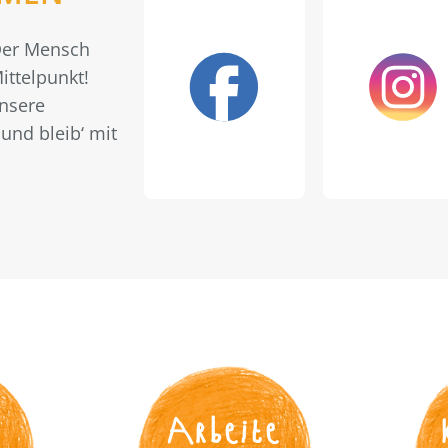
 Der Mensch
ittelpunkt!
unsere
und bleib‘ mit
s
Arbeite