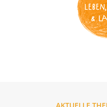
LEBEN,
& L
AKTUELLE TH