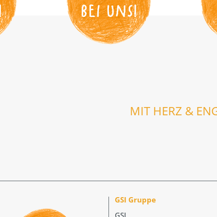
!
BEI UNS
!
MIT HERZ & EN
GSI Gruppe
GSI