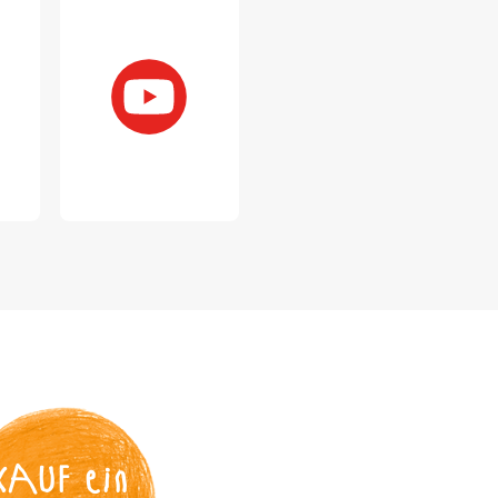
KAUF
 ein