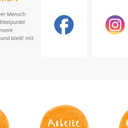
 Der Mensch
ittelpunkt!
unsere
und bleib‘ mit
s
Arbeite