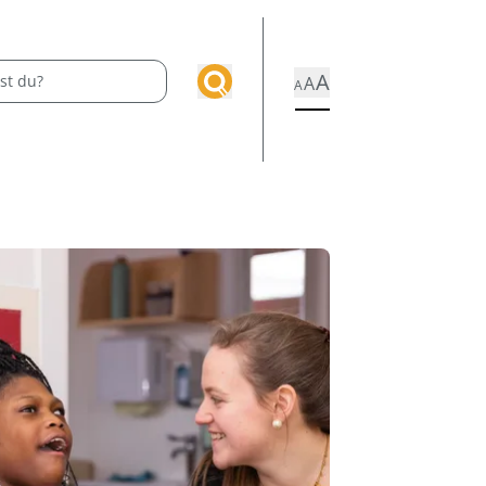
A
A
A