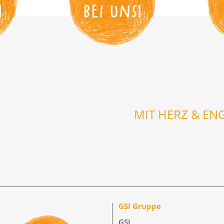
!
BEI UNS
!
MIT HERZ & EN
GSI Gruppe
GSI