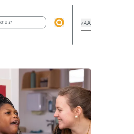
A
A
A