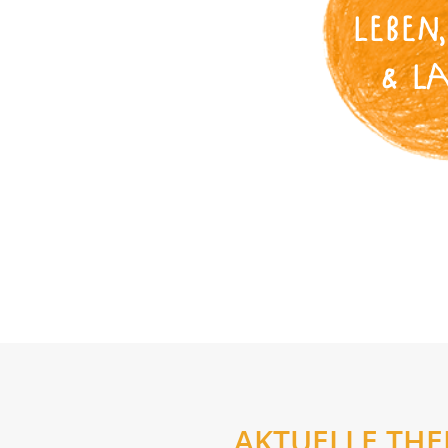
LEBEN,
& L
AKTUELLE TH