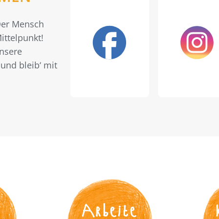
 Der Mensch
ittelpunkt!
unsere
und bleib‘ mit
s
Arbeite