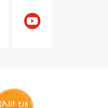
KAUF
 ein