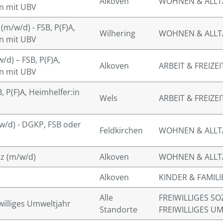
Alkoven
WOHNEN & ALL
in mit UBV
m/w/d) - FSB, P(F)A,
Wilhering
WOHNEN & ALL
in mit UBV
/d) – FSB, P(F)A,
Alkoven
ARBEIT & FREIZEI
in mit UBV
, P(F)A, Heimhelfer:in
Wels
ARBEIT & FREIZEI
w/d) - DGKP, FSB oder
Feldkirchen
WOHNEN & ALL
nz (m/w/d)
Alkoven
WOHNEN & ALL
Alkoven
KINDER & FAMILI
Alle
FREIWILLIGES SO
eiwilliges Umweltjahr
Standorte
FREIWILLIGES U