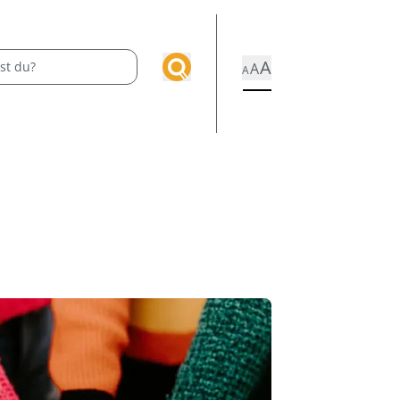
A
A
A