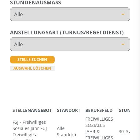
STUNDENAUSMASS
ANSTELLUNGSART (TURNUS/REGELDIENST)
STELLE SUCHEN
AUSWAHL LÖSCHEN
STELLENANGEBOT
STANDORT
BERUFSFELD
STUNDEN
FREIWILLIGES
FSJ - Freiwilliges
SOZIALES
Soziales Jahr FUJ -
Alle
JAHR &
30–37 h
Freiwilliges
Standorte
FREIWILLIGES