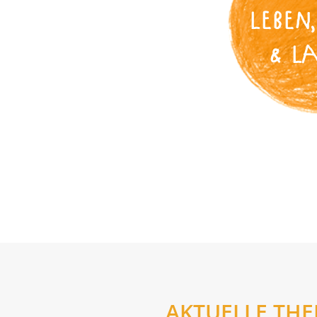
LEBEN,
& L
AKTUELLE TH