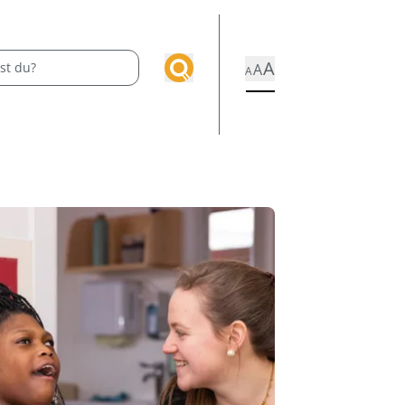
A
A
A