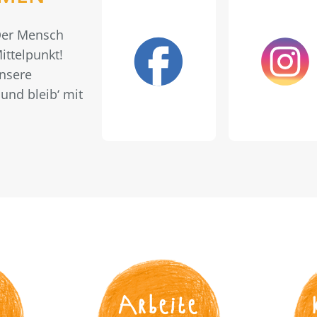
 Der Mensch
ittelpunkt!
unsere
und bleib‘ mit
s
Arbeite