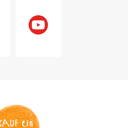
KAUF
 ein