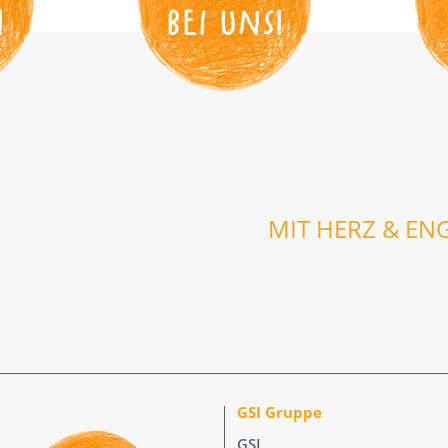
!
BEI UNS
!
MIT HERZ & EN
GSI Gruppe
GSI